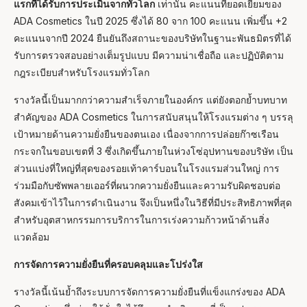
แรกที่ได้รับการประเมินจากทั่วโลก
เท่านั้น คะแนนที่ยอดเยี่ยมของ
Hello and welcome! I'm Mira – your virtual
ADA Cosmetics ในปี 2025 ซึ่งได้ 80 จาก 100 คะแนน เพิ่มขึ้น +2
assistant and product consultant from ADA
คะแนนจากปี 2024 ยืนยันถึงสถานะของบริษัทในฐานะพันธมิตรที่ได้
Cosmetics. 😊 I'm here to help with any
questions about our hotel cosmetics
รับการตรวจสอบอย่างเต็มรูปแบบ มีความน่าเชื่อถือ และปฏิบัติตาม
solutions. How can I assist you today?
กฎระเบียบสำหรับโรงแรมทั่วโลก
รางวัลนี้เป็นมากกว่าความสำเร็จภายในองค์กร แต่ยังตอกย้ำบทบาท
สำคัญของ ADA Cosmetics ในการสนับสนุนให้โรงแรมต่าง ๆ บรรลุ
เป้าหมายด้านความยั่งยืนของตนเอง เนื่องจากการปล่อยก๊าซเรือน
กระจกในขอบเขตที่ 3 ซึ่งเกิดขึ้นภายในห่วงโซ่อุปทานของบริษัท เป็น
ส่วนแบ่งที่ใหญ่ที่สุดของรอยเท้าคาร์บอนในโรงแรมส่วนใหญ่ การ
ร่วมมือกับซัพพลายเออร์ที่ผนวกความยั่งยืนและความรับผิดชอบต่อ
สังคมเข้าไว้ในการดำเนินงาน จึงเป็นหนึ่งในวิธีที่มีประสิทธิภาพที่สุด
สำหรับอุตสาหกรรมการบริการในการเร่งความก้าวหน้าด้านสิ่ง
แวดล้อม
การจัดการความยั่งยืนที่ครอบคลุมและโปร่งใส
รางวัลนี้เน้นย้ำถึงระบบการจัดการความยั่งยืนที่แข็งแกร่งของ ADA