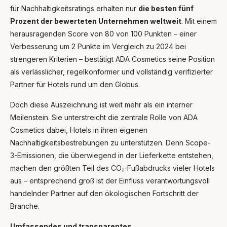
für Nachhaltigkeitsratings erhalten nur
die besten fünf
Ask Mira
Mira
Prozent der bewerteten Unternehmen weltweit
. Mit einem
herausragenden Score von 80 von 100 Punkten – einer
Hello and welcome! I'm Mira – your virtual
assistant and product consultant from ADA
Verbesserung um 2 Punkte im Vergleich zu 2024 bei
Cosmetics. 😊 I'm here to help with any
strengeren Kriterien – bestätigt ADA Cosmetics seine Position
questions about our hotel cosmetics
als verlässlicher, regelkonformer und vollständig verifizierter
solutions. How can I assist you today?
Partner für Hotels rund um den Globus.
Doch diese Auszeichnung ist weit mehr als ein interner
Meilenstein. Sie unterstreicht die zentrale Rolle von ADA
Cosmetics dabei, Hotels in ihren eigenen
Nachhaltigkeitsbestrebungen zu unterstützen. Denn Scope-
3-Emissionen, die überwiegend in der Lieferkette entstehen,
machen den größten Teil des CO₂-Fußabdrucks vieler Hotels
aus – entsprechend groß ist der Einfluss verantwortungsvoll
handelnder Partner auf den ökologischen Fortschritt der
Branche.
Umfassendes und transparentes