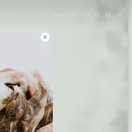
ONLINE SHOP 24/7
DE
IGKEIT
✕