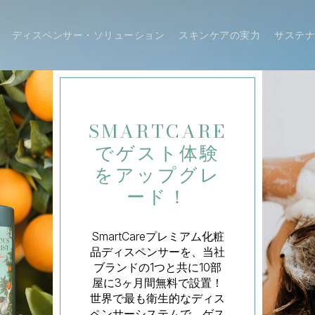
ディスペンサー・ソリューション
スキンケアの実力
サステ
SMARTCARE
でゲスト体験
をアップグレ
ード！
SmartCareプレミアム化粧
品ディスペンサーを、当社
ブランドの1つと共に10部
屋に3ヶ月間無料で設置！
世界で最も衛生的なディス
ペンサーシステムで、ゲス