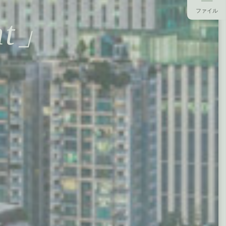
ファイル
ht」