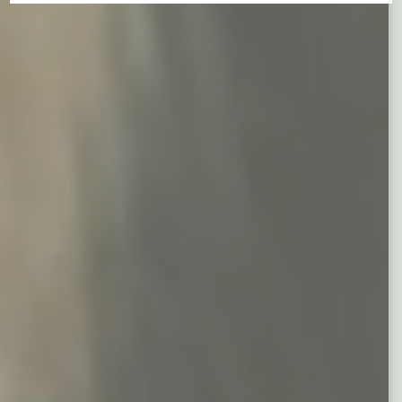
Ask Mira
Mira
Hello and welcome! I'm Mira – your virtual
assistant and product consultant from ADA
Cosmetics. 😊 I'm here to help with any
questions about our hotel cosmetics
solutions. How can I assist you today?