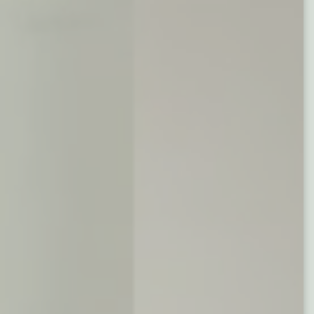
Ask Mira
Mira
Hello and welcome! I'm Mira – your virtual
assistant and product consultant from ADA
Cosmetics. 😊 I'm here to help with any
questions about our hotel cosmetics
solutions. How can I assist you today?