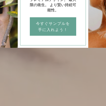
限の衛生。 より賢い持続可
能性。
今すぐサンプルを
手に入れよう！