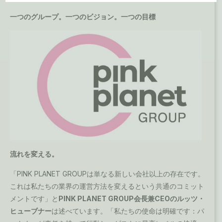
一つのグループ。一つのビジョン。一つの目標
Ask Mira
Mira
Hello and welcome! I'm Mira – your virtual
assistant and product consultant from ADA
Cosmetics. 😊 I'm here to help with any
questions about our hotel cosmetics
solutions. How can I assist you today?
流れを変える。
「PINK PLANET GROUPは単なる新しい会社以上の存在です。
これは私たちの業界の運営方法を変えるという共通のコミット
メントです」と
PINK PLANET GROUP会長兼CEOのルッツ・
ヒューブナー
は述べています。「私たちの使命は明確です：パ