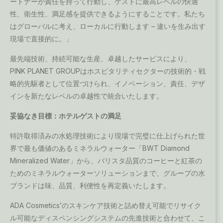
ートナーが責任を持って行動し、ゲストに最高レベルの快適
性、衛生性、満足感を提供できるようにすることです。私たち
はグローバルに考え、ローカルに行動します – 違いを生み出す
現場で直接的に。」
最先端技術、持続可能な生産、卓越したサービスにより、
PINK PLANET GROUPはホスピタリティセクターの技術的・戦
略的先駆者として位置づけられ、イノベーション、責任、デザ
インを新たなレベルの卓越性で統合いたします。
妥協なき目標：ホテルゲストの満足
特許取得済みの水処理技術により現場で完璧に仕上げられた世
界で最も価値のあるミネラルウォーター「BWT Diamond
Mineralized Water」から、バリスタ品質のコーヒーと紅茶の
ためのミネラルウォーターソリューションまで、グループの水
ブランドは味、品質、利便性を再定義いたします。
ADA Cosmetics’のスキンケア技術と詰め替え可能でリサイク
ル可能なディスペンシングシステムの先進技術と合わせて、こ