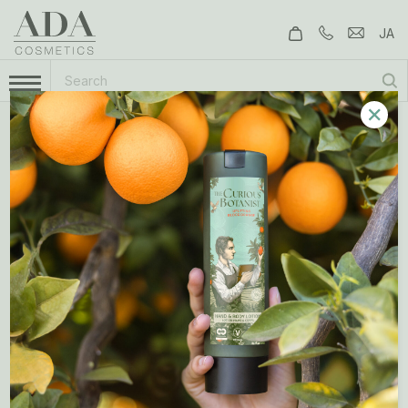
JA
✕
24 11月 2025
新しいPINK PLANET
GROUPは持続可能なラグジ
ュアリーの先駆者となりま
す