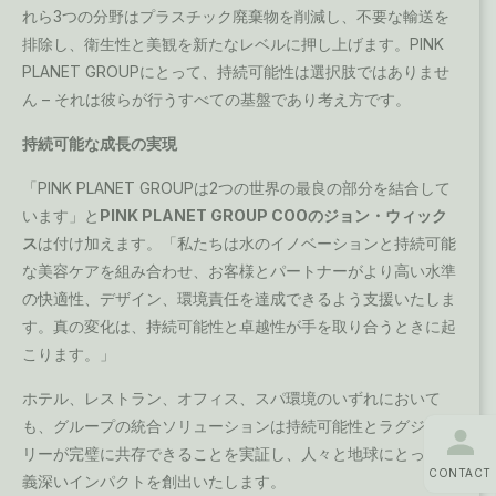
れら3つの分野はプラスチック廃棄物を削減し、不要な輸送を
排除し、衛生性と美観を新たなレベルに押し上げます。PINK
PLANET GROUPにとって、持続可能性は選択肢ではありませ
ん – それは彼らが行うすべての基盤であり考え方です。
持続可能な成長の実現
「PINK PLANET GROUPは2つの世界の最良の部分を結合して
います」と
PINK PLANET GROUP COOのジョン・ウィック
ス
は付け加えます。「私たちは水のイノベーションと持続可能
な美容ケアを組み合わせ、お客様とパートナーがより高い水準
の快適性、デザイン、環境責任を達成できるよう支援いたしま
す。真の変化は、持続可能性と卓越性が手を取り合うときに起
こります。」
ホテル、レストラン、オフィス、スパ環境のいずれにおいて
も、グループの統合ソリューションは持続可能性とラグジュア
リーが完璧に共存できることを実証し、人々と地球にとって意
CONTACT
義深いインパクトを創出いたします。