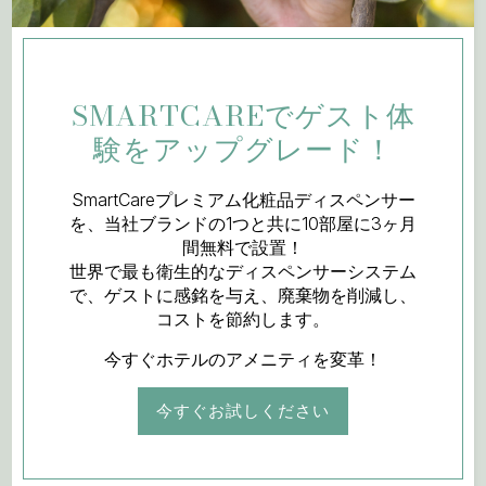
SMARTCAREでゲスト体
験をアップグレード！
SmartCareプレミアム化粧品ディスペンサー
お客様にとって最高のものを。
を、当社ブランドの1つと共に10部屋に3ヶ月
間無料で設置！
それぞれのカテゴリーにおける3つの先駆者 – BWT Water
世界で最も衛生的なディスペンサーシステム
Dispensing、ADA Cosmetics、BWT water+more – が水と美
で、ゲストに感銘を与え、廃棄物を削減し、
容における強みを結集し、グローバルなホスピタリティ業界に
コストを節約します。
持続可能なイノベーションと卓越性を提供いたします。
今すぐホテルのアメニティを変革！
世界中で1,000名以上の従業員、自社生産施設、強力な研究開
発能力を有するグローバル企業PINK PLANET GROUPは、深い
今すぐお試しください
水技術と美容の専門知識を一つの使命に結集いたします：快適
性、衛生性、ゲスト体験において持続可能性を標準とすること
です。