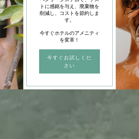
限の衛生。 より賢い持続可
能性。
今すぐサンプルを
手に入れよう！