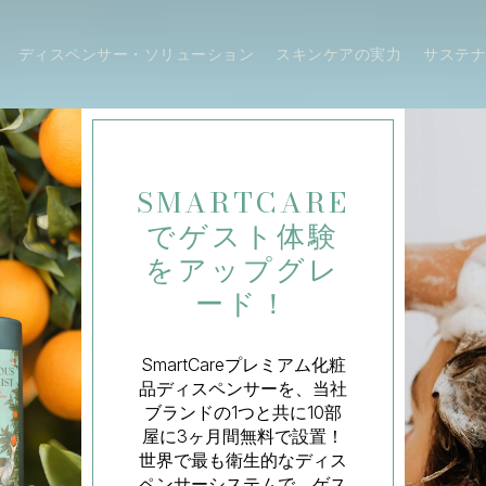
ディスペンサー・ソリューション
スキンケアの実力
サステ
ホテル専用の
SMARTCARE
をお試しくだ
さい！
ホルダー付きの無料サンプ
ルディスペンサーを手に入
れ、世界で最も衛生的で持
続可能なホテル化粧品シス
テムを体験してください。
プレミアムデザイン。 最大