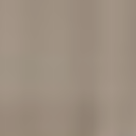
Ask Mira
Mira
Hello and welcome! I'm Mira – your virtual
assistant and product consultant from ADA
Cosmetics. 😊 I'm here to help with any
questions about our hotel cosmetics
solutions. How can I assist you today?