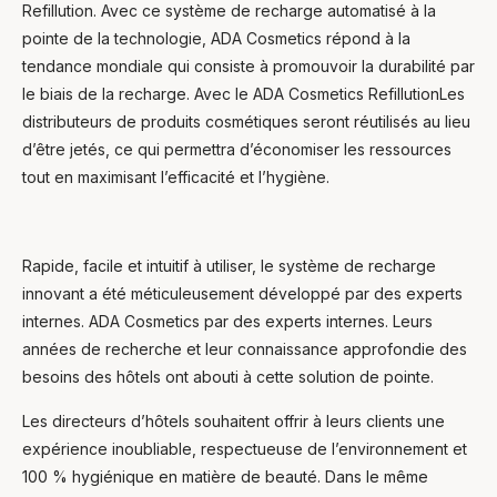
Refillution. Avec ce système de recharge automatisé à la
pointe de la technologie, ADA Cosmetics répond à la
tendance mondiale qui consiste à promouvoir la durabilité par
le biais de la recharge. Avec le ADA Cosmetics RefillutionLes
distributeurs de produits cosmétiques seront réutilisés au lieu
d’être jetés, ce qui permettra d’économiser les ressources
tout en maximisant l’efficacité et l’hygiène.
Ask Mira
Mira
Rapide, facile et intuitif à utiliser, le système de recharge
innovant a été méticuleusement développé par des experts
internes. ADA Cosmetics par des experts internes. Leurs
Hello and welcome! I'm Mira – your virtual
assistant and product consultant from ADA
années de recherche et leur connaissance approfondie des
Cosmetics. 😊 I'm here to help with any
besoins des hôtels ont abouti à cette solution de pointe.
questions about our hotel cosmetics
solutions. How can I assist you today?
Les directeurs d’hôtels souhaitent offrir à leurs clients une
expérience inoubliable, respectueuse de l’environnement et
100 % hygiénique en matière de beauté. Dans le même