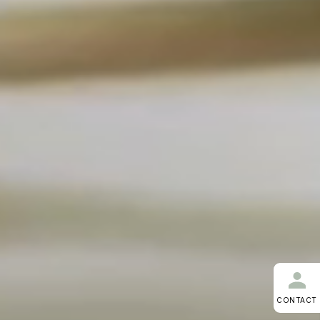
CONTACT