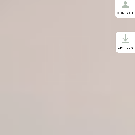
CONTACT
FICHIERS