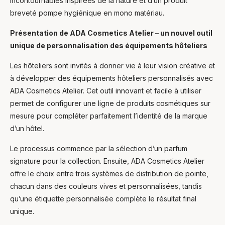
incontournables inspirées de la nature et d’un produit
breveté pompe hygiénique en mono matériau.
Hello and welcome! I'm Mira – your virtual
Présentation de ADA Cosmetics Atelier – un nouvel outil
assistant and product consultant from ADA
Cosmetics. 😊 I'm here to help with any
unique de personnalisation des équipements hôteliers
questions about our hotel cosmetics
solutions. How can I assist you today?
Les hôteliers sont invités à donner vie à leur vision créative et
à développer des équipements hôteliers personnalisés avec
ADA Cosmetics Atelier. Cet outil innovant et facile à utiliser
permet de configurer une ligne de produits cosmétiques sur
mesure pour compléter parfaitement l’identité de la marque
d’un hôtel.
Le processus commence par la sélection d’un parfum
signature pour la collection. Ensuite, ADA Cosmetics Atelier
offre le choix entre trois systèmes de distribution de pointe,
chacun dans des couleurs vives et personnalisées, tandis
qu’une étiquette personnalisée complète le résultat final
unique.