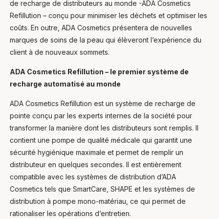
de recharge de distributeurs au monde -ADA Cosmetics
Refillution – conçu pour minimiser les déchets et optimiser les
coûts. En outre, ADA Cosmetics présentera de nouvelles
marques de soins de la peau qui élèveront l’expérience du
client à de nouveaux sommets.
Ask Mira
Mira
ADA Cosmetics Refillution – le premier système de
recharge automatisé au monde
Hello and welcome! I'm Mira – your virtual
assistant and product consultant from ADA
ADA Cosmetics Refillution est un système de recharge de
Cosmetics. 😊 I'm here to help with any
pointe conçu par les experts internes de la société pour
questions about our hotel cosmetics
solutions. How can I assist you today?
transformer la manière dont les distributeurs sont remplis. Il
contient une pompe de qualité médicale qui garantit une
sécurité hygiénique maximale et permet de remplir un
distributeur en quelques secondes. Il est entièrement
compatible avec les systèmes de distribution d’ADA
Cosmetics tels que SmartCare, SHAPE et les systèmes de
distribution à pompe mono-matériau, ce qui permet de
rationaliser les opérations d’entretien.