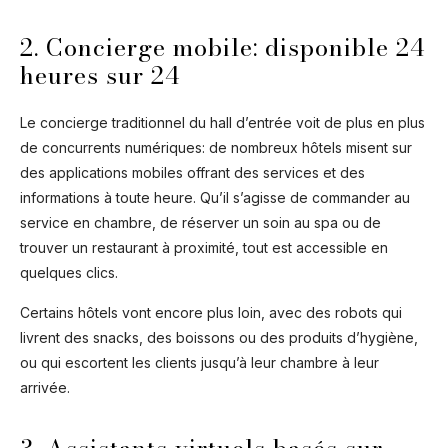
Ask Mira
Mira
2. Concierge mobile: disponible 24
Hello and welcome! I'm Mira – your virtual
heures sur 24
assistant and product consultant from ADA
Cosmetics. 😊 I'm here to help with any
questions about our hotel cosmetics
Le concierge traditionnel du hall d’entrée voit de plus en plus
solutions. How can I assist you today?
de concurrents numériques: de nombreux hôtels misent sur
des applications mobiles offrant des services et des
informations à toute heure. Qu’il s’agisse de commander au
service en chambre, de réserver un soin au spa ou de
trouver un restaurant à proximité, tout est accessible en
quelques clics.
Certains hôtels vont encore plus loin, avec des robots qui
livrent des snacks, des boissons ou des produits d’hygiène,
ou qui escortent les clients jusqu’à leur chambre à leur
arrivée.