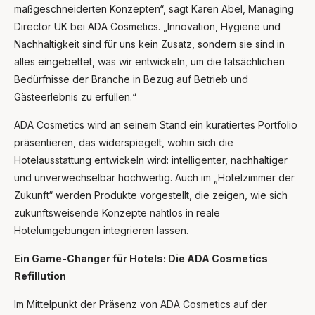
maßgeschneiderten Konzepten“, sagt Karen Abel, Managing
Director UK bei ADA Cosmetics. „Innovation, Hygiene und
Nachhaltigkeit sind für uns kein Zusatz, sondern sie sind in
alles eingebettet, was wir entwickeln, um die tatsächlichen
Bedürfnisse der Branche in Bezug auf Betrieb und
Gästeerlebnis zu erfüllen.“
ADA Cosmetics wird an seinem Stand ein kuratiertes Portfolio
präsentieren, das widerspiegelt, wohin sich die
Hotelausstattung entwickeln wird: intelligenter, nachhaltiger
und unverwechselbar hochwertig. Auch im „Hotelzimmer der
Zukunft“ werden Produkte vorgestellt, die zeigen, wie sich
Ask Mira
Mira
zukunftsweisende Konzepte nahtlos in reale
Hotelumgebungen integrieren lassen.
Hello and welcome! I'm Mira – your virtual
assistant and product consultant from ADA
Ein Game-Changer für Hotels: Die ADA Cosmetics
Cosmetics. 😊 I'm here to help with any
Refillution
questions about our hotel cosmetics
solutions. How can I assist you today?
Im Mittelpunkt der Präsenz von ADA Cosmetics auf der