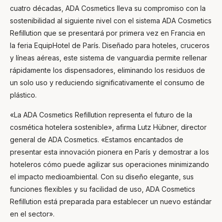
cuatro décadas, ADA Cosmetics lleva su compromiso con la
sostenibilidad al siguiente nivel con el sistema
ADA Cosmetics
Refillution
que se presentará por primera vez en Francia en
la feria EquipHotel de París. Diseñado para hoteles, cruceros
y líneas aéreas, este sistema de vanguardia permite rellenar
rápidamente los dispensadores, eliminando los residuos de
un solo uso y reduciendo significativamente el consumo de
Ask Mira
Mira
plástico.
Hello and welcome! I'm Mira – your virtual
«La
ADA Cosmetics Refillution
representa el futuro de la
assistant and product consultant from ADA
cosmética hotelera sostenible», afirma Lutz Hübner, director
Cosmetics. 😊 I'm here to help with any
questions about our hotel cosmetics
general de ADA Cosmetics. «Estamos encantados de
solutions. How can I assist you today?
presentar esta innovación pionera en París y demostrar a los
hoteleros cómo puede agilizar sus operaciones minimizando
el impacto medioambiental. Con su diseño elegante, sus
funciones flexibles y su facilidad de uso,
ADA Cosmetics
Refillution
está preparada para establecer un nuevo estándar
en el sector».