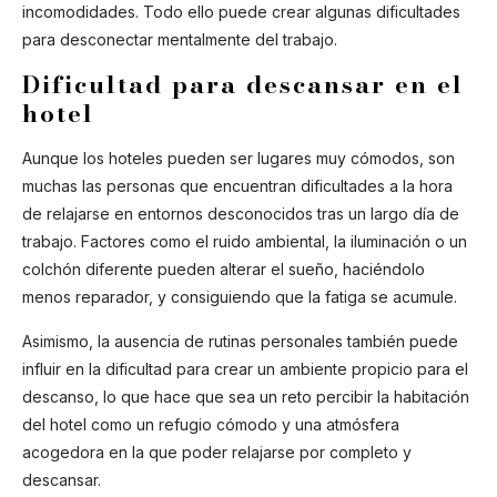
incomodidades. Todo ello puede crear algunas dificultades
Hello and welcome! I'm Mira – your virtual
para desconectar mentalmente del trabajo.
assistant and product consultant from ADA
Dificultad para descansar en el
Cosmetics. 😊 I'm here to help with any
questions about our hotel cosmetics
hotel
solutions. How can I assist you today?
Aunque los hoteles pueden ser lugares muy cómodos, son
muchas las personas que encuentran dificultades a la hora
de relajarse en entornos desconocidos tras un largo día de
trabajo. Factores como el ruido ambiental, la iluminación o un
colchón diferente pueden alterar el sueño, haciéndolo
menos reparador, y consiguiendo que la fatiga se acumule.
Asimismo, la ausencia de rutinas personales también puede
influir en la dificultad para crear un ambiente propicio para el
descanso, lo que hace que sea un reto percibir la habitación
del hotel como un refugio cómodo y una atmósfera
acogedora en la que poder relajarse por completo y
descansar.