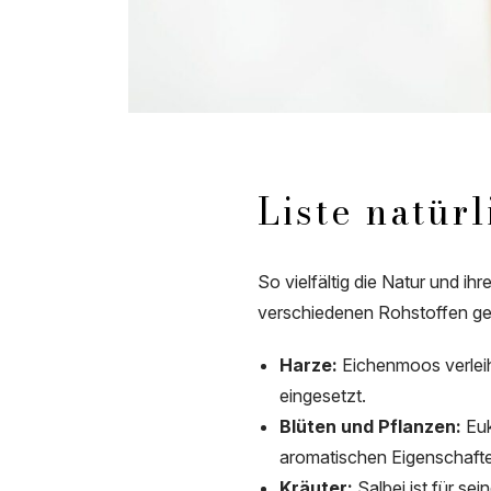
Liste natür
So vielfältig die Natur und ih
verschiedenen Rohstoffen g
Harze:
Eichenmoos verleih
eingesetzt.
Blüten und Pflanzen:
Euk
aromatischen Eigenschafte
Kräuter:
Salbei ist für se